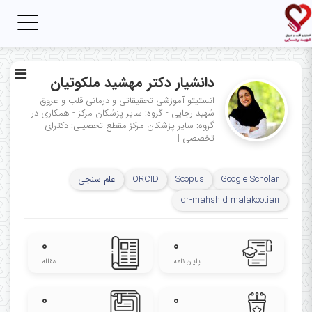
Toggle
igation
دانشیار دکتر مهشید ملکوتیان
انستیتو آموزشی تحقیقاتی و درمانی قلب و عروق
شهید رجایی - گروه: سایر پزشکان مرکز - همکاری در
گروه: سایر پزشکان مرکز
مقطع تحصیلی: دکترای
تخصصی
|
Google Scholar
Scopus
ORCID
علم سنجی
dr-mahshid malakootian
۰
۰
پایان نامه
مقاله
۰
۰