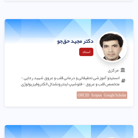
دکتر مجید حق‌جو
استاد
مرکزی
انستیتو آموزشی تحقیقاتی و درمانی قلب و عروق شهید رجایی -
متخصص قلب و عروق - فلوشیپ اینترونشنال الکتروفیزیولوژی
ORCID
Scopus
Google Scholar